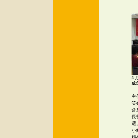
4
成
主
笑
會
長
選
小
精