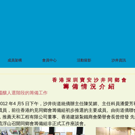
成員架構
會員中心
活動留影
沙井資訊
香港深圳寶安沙井同鄉會
籌備情況介紹
醞釀人選階段的籌備工作
2012 年4 月5 日下午，沙井街道統僑辦主任陳笑媚、主任科員潘愛
成員，前往香港約見同鄉會籌備組初步推選的主要成員。由街道僑聯
，推薦天和工程有限公司董事、香港建築紮鐵商會榮譽會長曾燈發 
流浮山召開同鄉會籌備組非正式工作座談會。