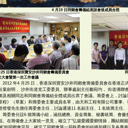
4 月19 日同鄉會籌備組座談會後成員合照
 月25 日香港深圳寶安沙井同鄉會籌備委員會
立大會暨第一次工作會議
2012 年4 月25 日，香港深圳寶安沙井同鄉會籌備委員會在香港
任葉劍明， 沙井街道党工委委員、辦事處副主任鄒宛均， 街道僑聯
媚及相關同志和同鄉會籌備組全體成員出席了會議。籌委會上，討論
章程》（草案）和籌委會主要成員名單，由天和工程有限公司董事、
曾燈發先生擔任籌委會主任，討論通過11 名副主任、1 名統籌主任、1
。籌委會分設6 個籌備小組，涵括總務、資金籌集、秘書統籌、會徽
組。在籌備會上大家統一意見，確立了"弘揚愛國愛鄉情操，團結鄉
神"的同鄉會宗旨；確定了同鄉會第一屆執委會的組織架構以及各專