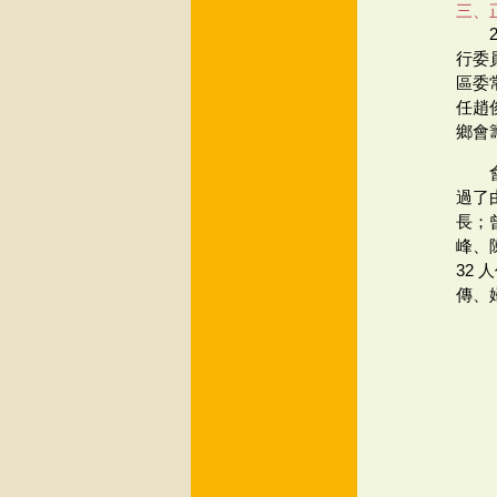
三、
行委
區委
任趙
鄉會
過了
長；
峰、
32
傳、