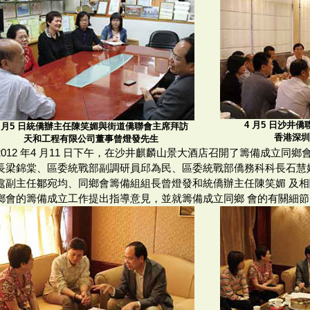
4 月5 日沙井
4 月5 日統僑辦主任陳笑媚與街道僑聯會主席拜訪
香港深圳
天和工程有限公司董事曾燈發先生
2012 年4 月11 日下午，在沙井麒麟山景大酒店召開了籌備成立同
長梁錦棠、區委統戰部副調研員邱為民、區委統戰部僑務科科長石慧
處副主任鄒宛均、同鄉會籌備組組長曾燈發和統僑辦主任陳笑媚 及
鄉會的籌備成立工作提出指導意見，並就籌備成立同鄉 會的有關細