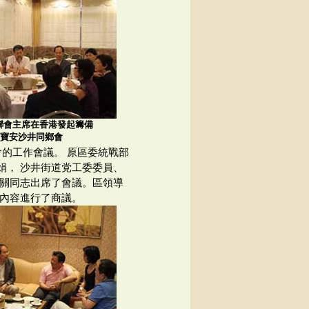
僑聯會主席在香港發起籌備
寶安沙井同鄉會
鄉會的工作會議。 原區委統戰部
娟， 沙井街道党工委委員、
相關同志出席了會議。區領導
節內容進行了商議。