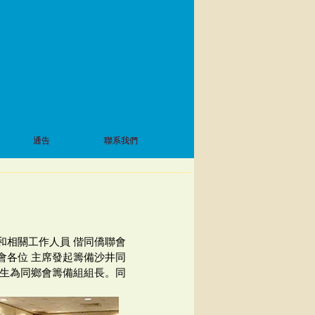
通告
聯系我們
芳和相關工作人員 偕同僑聯會
會各位 主席發起籌備沙井同
先生為同鄉會籌備組組長。同