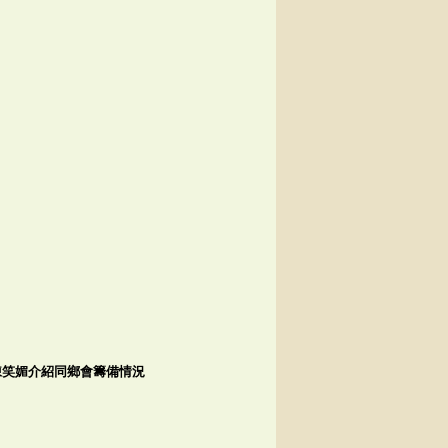
陳笑媚介紹同鄉會籌備情況