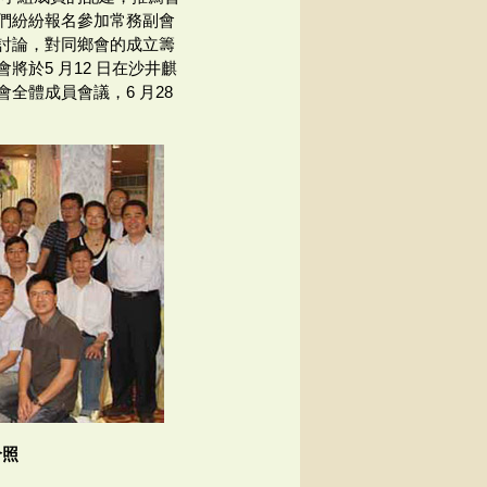
們紛紛報名參加常務副會
討論，對同鄉會的成立籌
於5 月12 日在沙井麒
全體成員會議，6 月28
合照