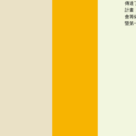
傳達
計畫
會籌
暨第