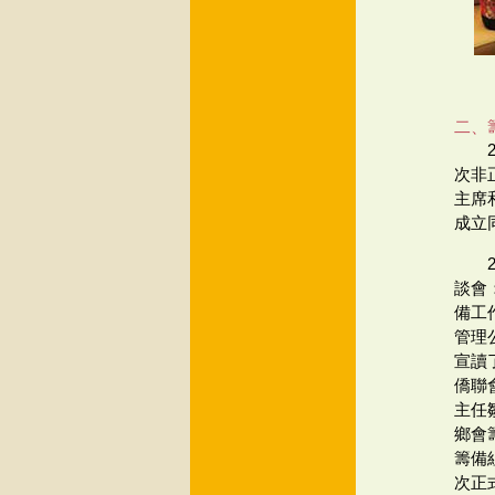
二、
次非
主席
成立
談會
備工
管理
宣讀
僑聯
主任
鄉會
籌備
次正