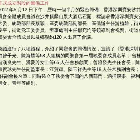
正式成立階段的籌備工作
2012 年5 月12 日下午，歷時一個半月的緊密籌備，香港深圳寶安
員會全體成員會議在沙井麒麟山景大酒店召開，標誌著香港深圳寶安
常委、統戰部部長蔡穎，區委統戰部副部長、區僑辦主任游植雄，街
俊平，街道党工委委員、辦事處副主任鄒宛均等領導到會祝賀。街道
籌委會全體成員以及鄉親約120 人出席了會議。
會議進行了八項議程，介紹了同鄉會的籌備情況，宣讀了《香港深圳
由曾子光、陳海勝等58 人組構的同鄉會第一屆執委會成員名單； 曾桂
曾漢良先生、潘愛芳女士等65 人任會務顧問；曾燈發先生任會長；
陳賀球先生任副監事長；江賀輝、陳玉祥先生等18 人任常務副會長
 人任副會長名單，同時確立了執委會下屬的八個部門，涵括康樂、福
婦女、青年等組別。