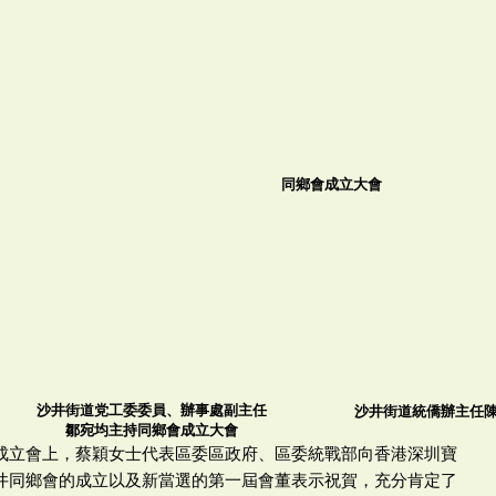
同鄉會成立大會
沙井街道党工委委員、辦事處副主任
沙井街道統僑辦主任
鄒宛均主持同鄉會成立大會
成立會上，蔡穎女士代表區委區政府、區委統戰部向香港深圳寶
井同鄉會的成立以及新當選的第一屆會董表示祝賀，充分肯定了