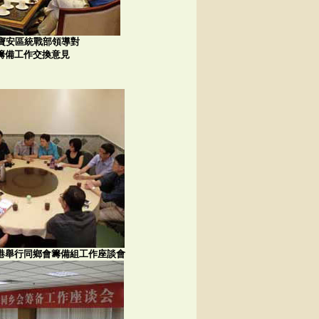
日，寶安區統戰部領導對
籌備工作交換意見
在香港舉行同鄉會籌備組工作座談會