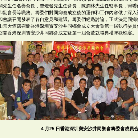
開先生任名譽會長，曾燈發先生任會長，陳潤林先生任監事長，籌委
和副會長等職務。籌委們對同鄉會成立後的運作和工作內容做了深入
和會議召開發表了各自意見和建議。籌委們經過討論，正式決定同鄉會將
山景大酒店召開香港深圳寶安沙井同鄉會成立大會暨第一屆執行委員會
召開香港深圳寶安沙井同鄉會成立暨第一屆會董就職典禮聯歡晚宴。
4 月25 日香港深圳寶安沙井同鄉會籌委會成員