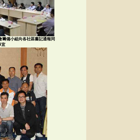
同鄉會籌備小組向各社區書記通報同
事宜