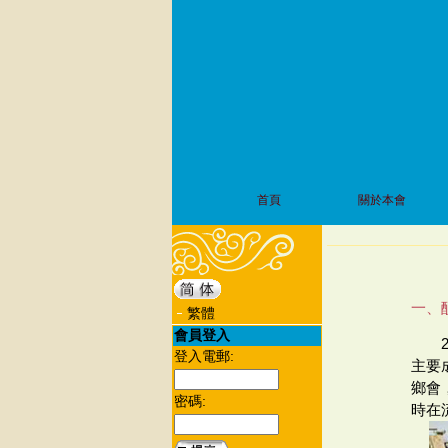
首頁
關於本會
一、
繁體
會員登入
登入電郵:
主要
鄉會
密碼:
時在