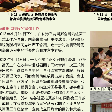
4 月11 日籌備組組長曾燈發先生與
4 月11 
鄒宛均委員商議同鄉會籌備事宜
同鄉會的
籌備推進階段的籌備工作
2012 年4 月14 日下午，在香港召開同鄉會籌備組第二
正式工作座談會。同鄉會籌備組主要成員、僑聯會各
和統僑辦相關同志出席了會議。進一步討論明確籌備
同鄉會過程中的重要內容和注意事宜等。
2012 年4 月19 日，一天召開了兩次同鄉會籌備工作座
：當天上午在沙井街道辦召開了同鄉會第一次正式籌
作座談會，僑聯會各主席、各社區黨支部書記、投資
公司經理代表、同鄉會籌備組成員出席了會議。會上
了同鄉會工作方案，同鄉會籌備組組長曾燈發先生和
會各主席作了動員發言，街道党工委委員、辦事處副
4 月14 日
鄒宛均講話。當晚，由統僑辦偕同僑聯會各主席和同
籌備組組長，與40 名各社區推薦的熱心同鄉會工作的
組成員，在香港荃灣美心皇宮酒家召開了同鄉會第二
式籌備工作座談會，宣傳成立同鄉會的目的和意義，