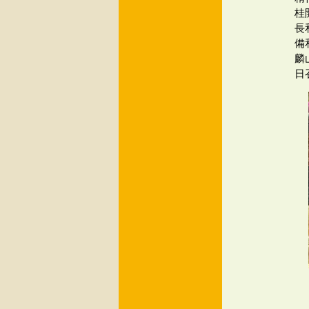
桂
長
備
麟
日