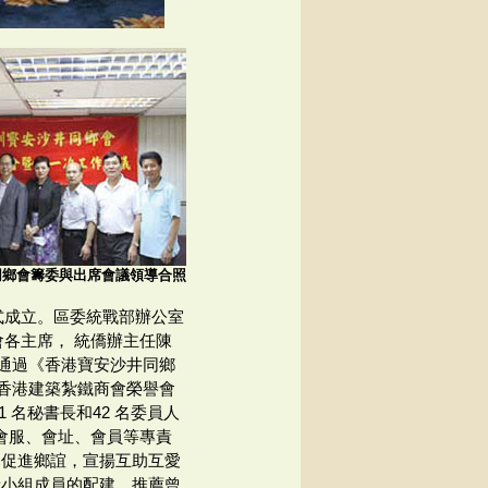
同鄉會籌委與出席會議領導合照
正式成立。區委統戰部辦公室
會各主席， 統僑辦主任陳
通過《香港寶安沙井同鄉
香港建築紮鐵商會榮譽會
 名秘書長和42 名委員人
會服、會址、會員等專責
親促進鄉誼，宣揚互助互愛
責小組成員的配建，推薦曾