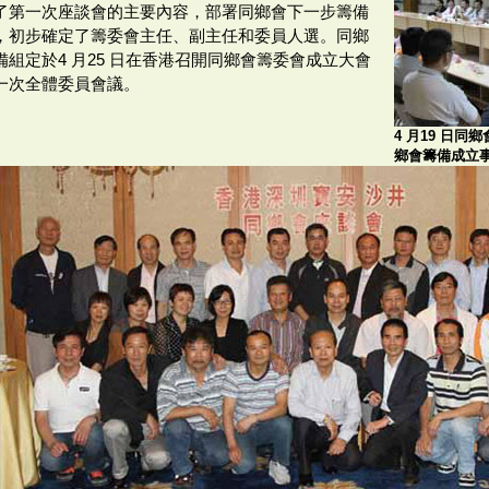
了第一次座談會的主要內容，部署同鄉會下一步籌備
，初步確定了籌委會主任、副主任和委員人選。同鄉
備組定於4 月25 日在香港召開同鄉會籌委會成立大會
一次全體委員會議。
4 月19 日
鄉會籌備成立