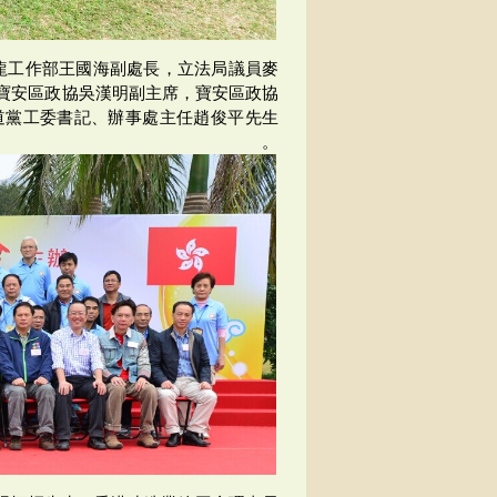
龍工作部王國海副處長，立法局議員麥
寶安區政協吳漢明副主席，寶安區政協
道黨工委書記、辦事處主任趙俊平先生
。