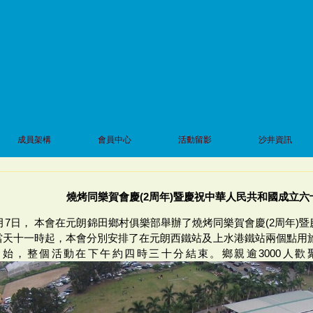
成員架構
會員中心
活動留影
沙井資訊
燒烤同樂賀會慶(2周年)暨慶祝中華人民共和國成立
12月7日， 本會在元朗錦田鄉村俱樂部舉辦了燒烤同樂賀會慶(2周年
當天十一時起，本會分別安排了在元朗西鐵站及上水港鐵站兩個點用旅
始，整個活動在下午約四時三十分結束。鄉親逾3000人