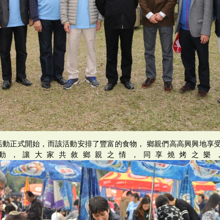
活動正式開始，而該活動安排了豐富的食物， 鄉親們高高興興地享受
動，讓大家共敘鄉親之情，同享燒烤之樂