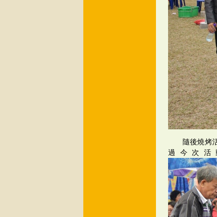
隨後燒烤
過今次活