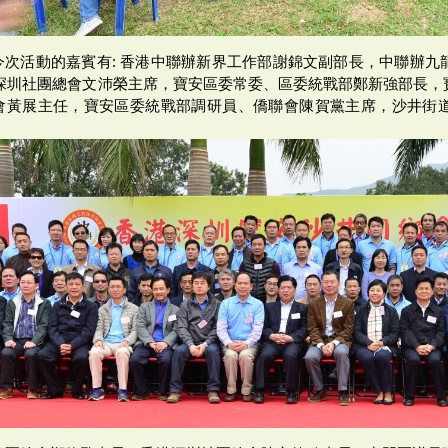
今次活動的嘉賓有: 香港中聯辦新界工作部謝錦文副部長，中聯辦九
港深圳社團總會文沛榮主席，寶安區委常委、區委統戰部鄭新強部長，
會黃展主任，寶安區委統戰部調研員、僑聯會陳賀黨主席，沙井街
等