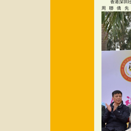
香港深圳
周聯僑