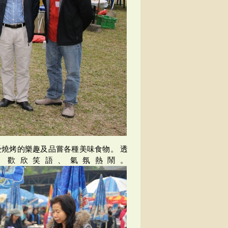
燒烤的樂趣及品嘗各種美味食物。 透
，歡欣笑語、氣氛熱鬧。