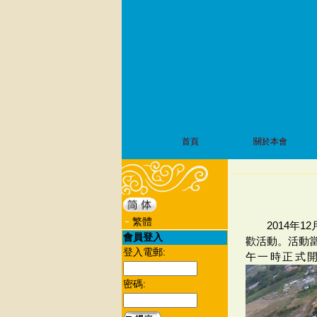
首頁
關於本會
繁體
2014年
會員登入
歡活動。活動
登入電郵:
午一時正式開
密碼: