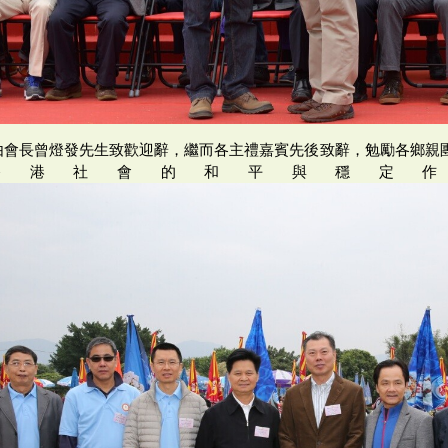
由會長曾燈發先生致歡迎辭，繼而各主禮嘉賓先後致辭，勉勵各鄉親團
香港社會的和平與穩定作