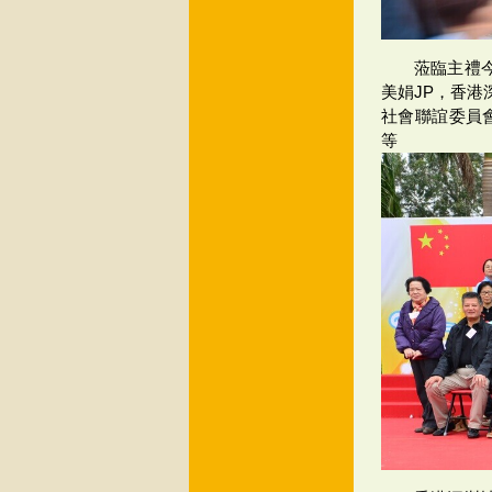
蒞臨主禮
美娟JP，香
社會聯誼委員