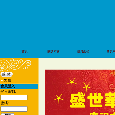
首頁
關於本會
成員架構
會員
繁體
會員登入
登入電郵:
密碼: