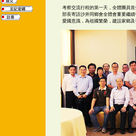
考察交流行程的第一天，全體團員首
部長寄語沙井同鄉會全體會董要繼續
愛國意識，為祖國繁榮，建設家鄉及