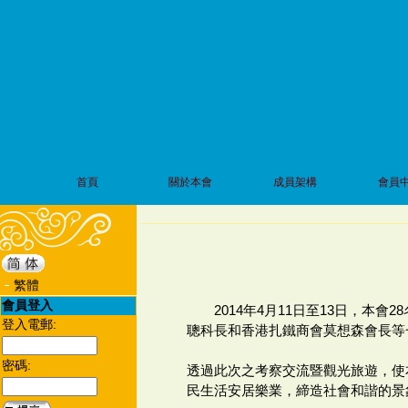
首頁
關於本會
成員架構
會員
繁體
會員登入
2014年4月11日至13日，
登入電郵:
聰科長和香港扎鐵商會莫想森會長等
密碼:
透過此次之考察交流暨觀光旅遊，使
民生活安居樂業，締造社會和諧的景