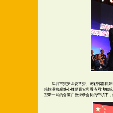
深圳市寶安區委常委、統戰部部長鄭
籍旅港鄉親熱心推動寶安與香港兩地鄉親
望新一屆的會董在曾燈發會長的帶領下，