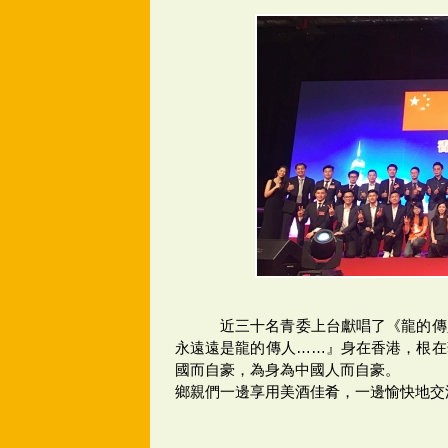
近三十名青委上台獻唱了《龍的傳
永遠遠是龍的傳人……』身在香港，根在
國而自豪，為身為中國人而自豪。
鄉親們一邊享用美酒佳肴，一邊愉快地交