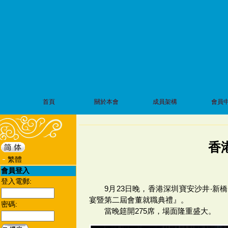
首頁
關於本會
成員架構
會員
香
繁體
會員登入
登入電郵:
9月23日晚，香港深圳寶安沙井‧新
宴暨第二屆會董就職典禮』。
密碼:
當晚筵開275席，場面隆重盛大。