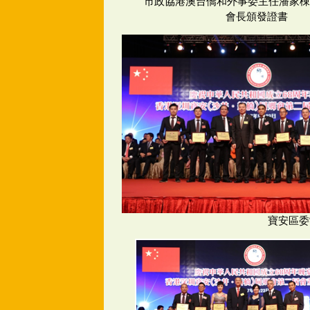
市政協港澳台僑和外事委主任潘家棟
會長頒發證書
寶安區委